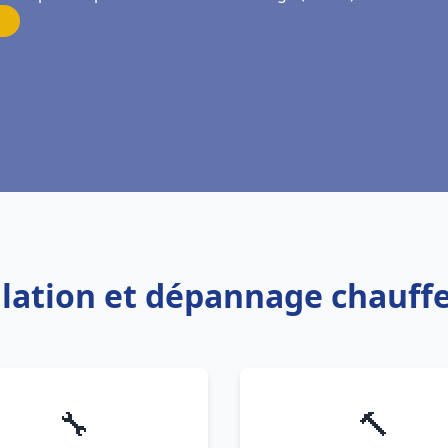
allation et dépannage chauff
🔧
🔨