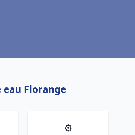
e eau Florange
⚙️