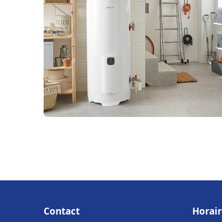
Contact
Horair