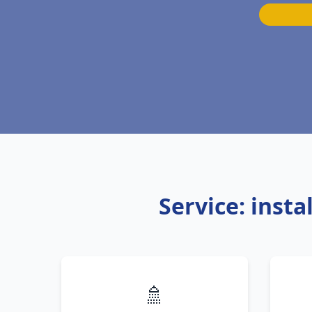
Service: inst
🚿