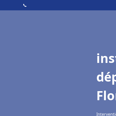
📞
ins
dé
Fl
Interventi