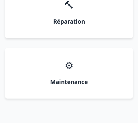
🔨
Réparation
⚙️
Maintenance