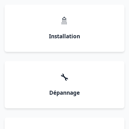
🚿
Installation
🔧
Dépannage