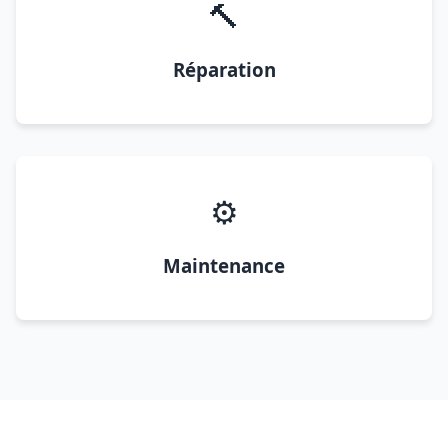
🔨
Réparation
⚙️
Maintenance