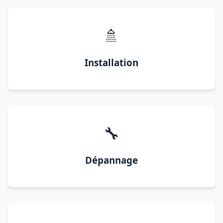
🚿
Installation
🔧
Dépannage