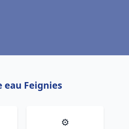
e eau Feignies
⚙️