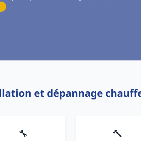
allation et dépannage chauff
🔧
🔨