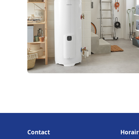
Contact
Horair