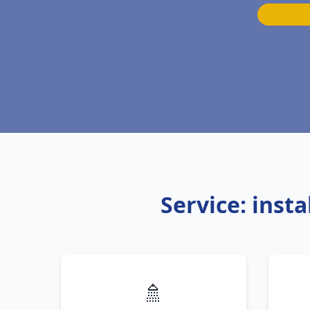
Service: inst
🚿