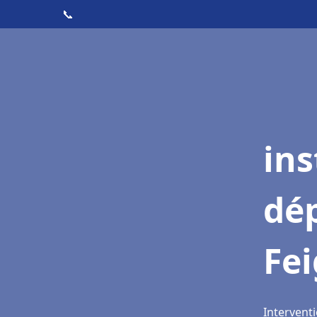
📞
ins
dé
Fei
Interventi