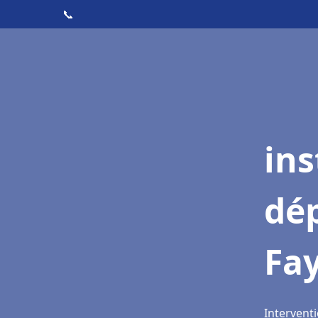
📞
ins
dé
Fa
Interventi