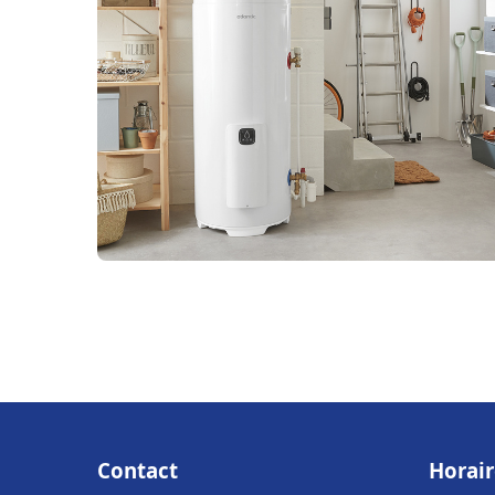
Contact
Horair