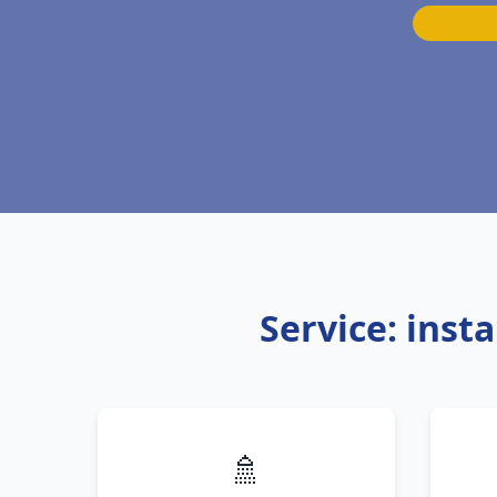
Service: inst
🚿