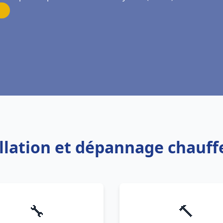
allation et dépannage chauf
🔧
🔨