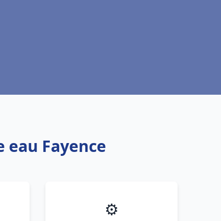
fe eau Fayence
⚙️