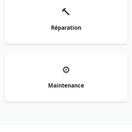
🔨
Réparation
⚙️
Maintenance