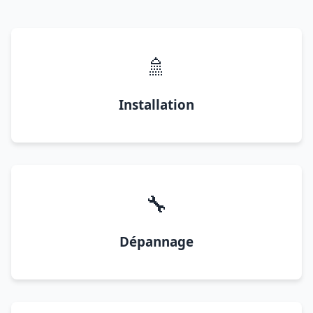
🚿
Installation
🔧
Dépannage