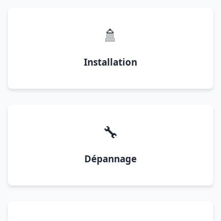
🚿
Installation
🔧
Dépannage