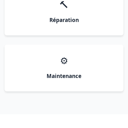
🔨
Réparation
⚙️
Maintenance