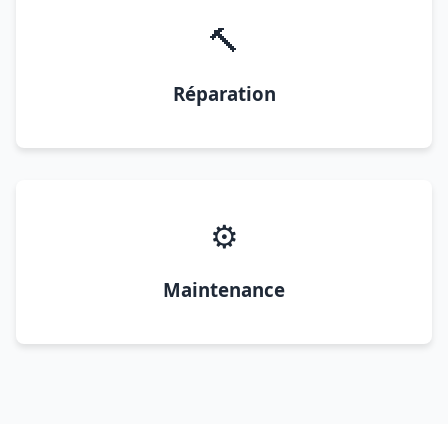
🔨
Réparation
⚙️
Maintenance