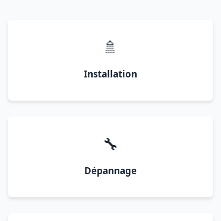
🚿
Installation
🔧
Dépannage