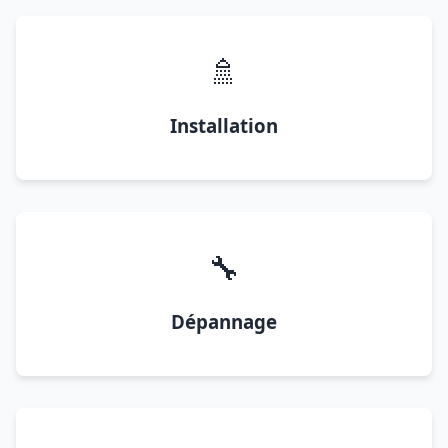
🚿
Installation
🔧
Dépannage