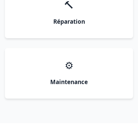
🔨
Réparation
⚙️
Maintenance