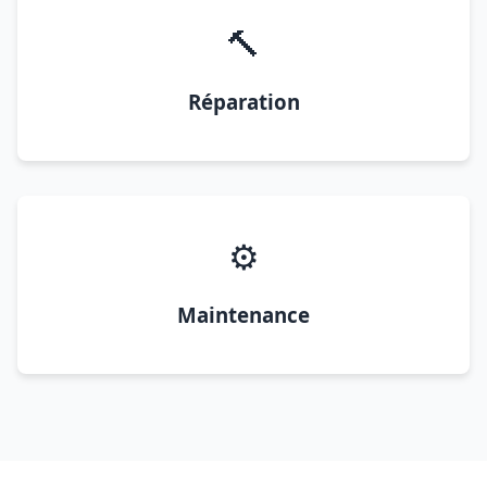
🔨
Réparation
⚙️
Maintenance