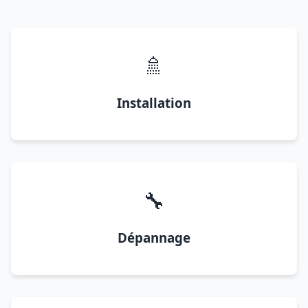
🚿
Installation
🔧
Dépannage