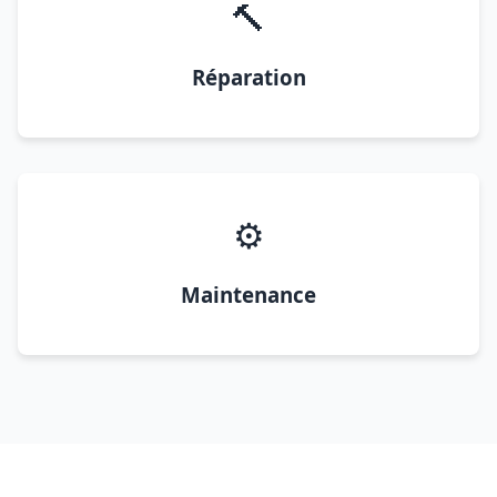
🔨
Réparation
⚙️
Maintenance