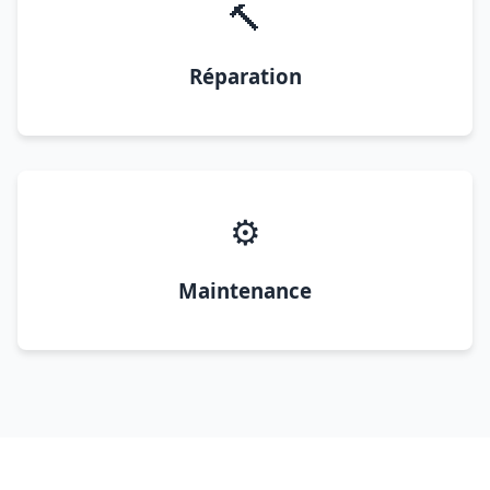
🔨
Réparation
⚙️
Maintenance