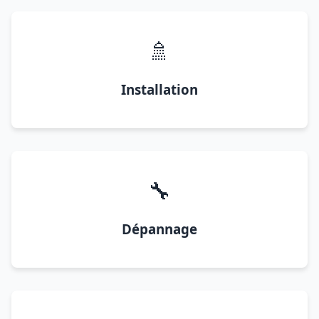
🚿
Installation
🔧
Dépannage