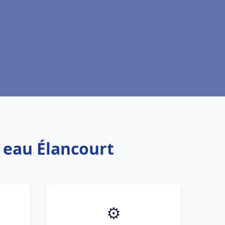
e eau Élancourt
⚙️