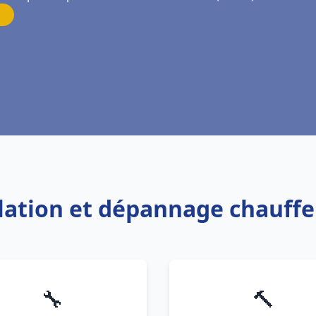
llation et dépannage chauff
🔧
🔨