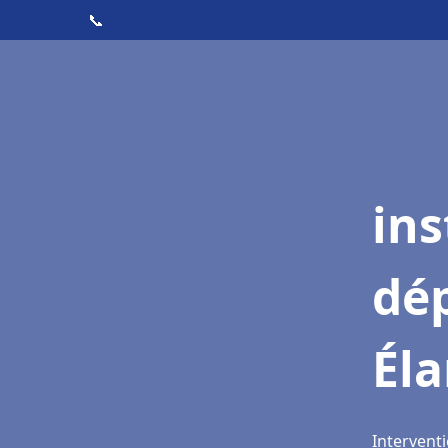
📞
ins
dé
Él
Interventi