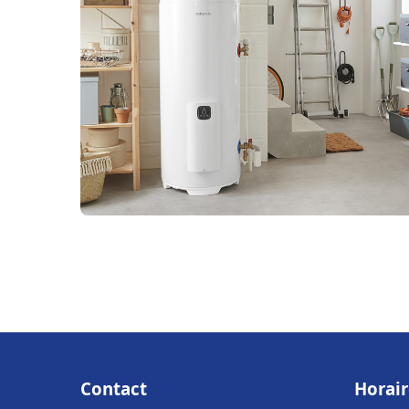
Contact
Horair