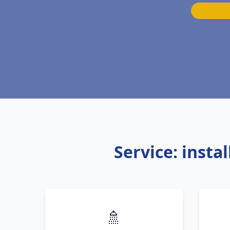
Service: insta
🚿