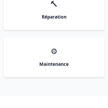
🔨
Réparation
⚙️
Maintenance