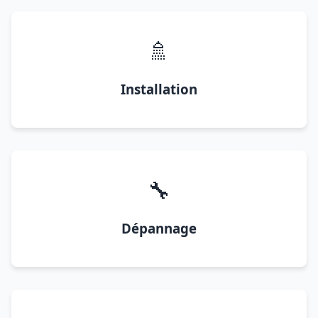
🚿
Installation
🔧
Dépannage