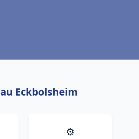
 eau Eckbolsheim
⚙️