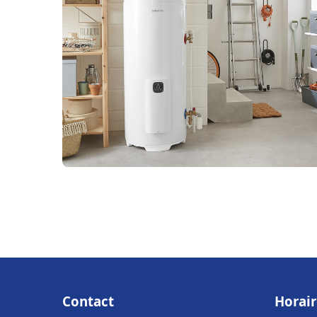
Contact
Horair