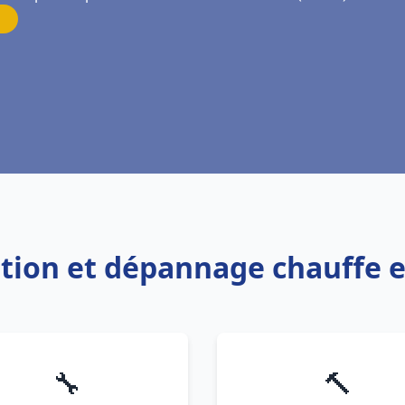
lation et dépannage chauffe
🔧
🔨