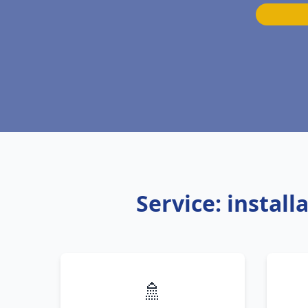
Service: instal
🚿