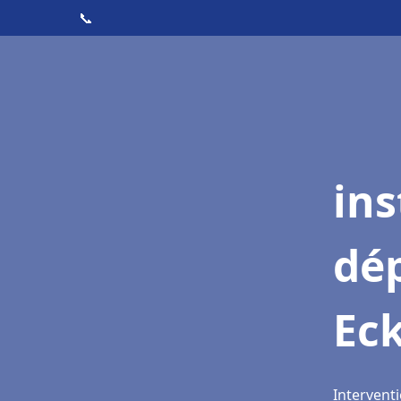
📞
ins
dé
Ec
Intervent