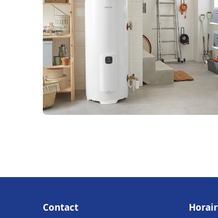
Contact
Horair