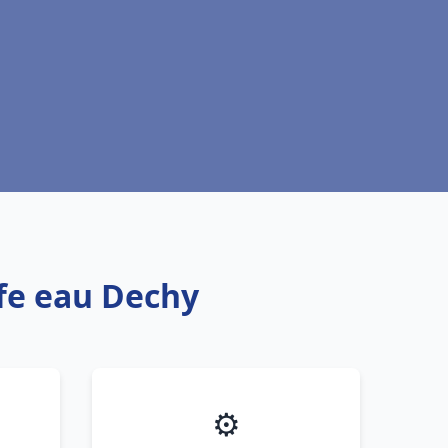
ffe eau Dechy
⚙️