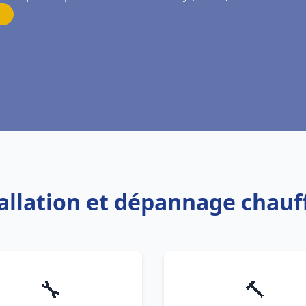
tallation et dépannage chau
🔧
🔨