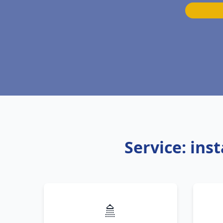
Service: ins
🚿