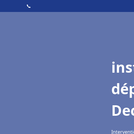
📞
ins
dé
De
Intervent