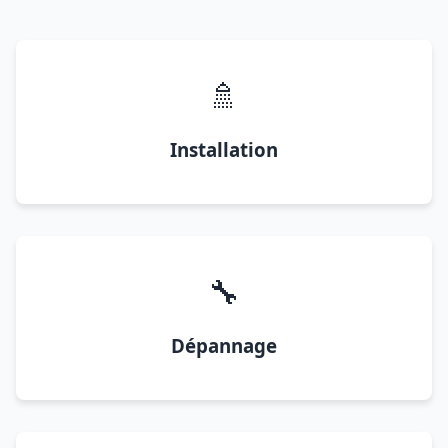
🚿
Installation
🔧
Dépannage