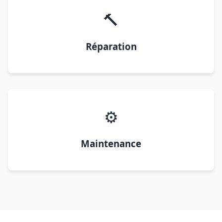
🔨
Réparation
⚙️
Maintenance