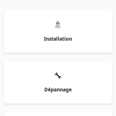
🚿
Installation
🔧
Dépannage