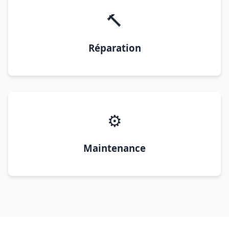
🔨
Réparation
⚙️
Maintenance