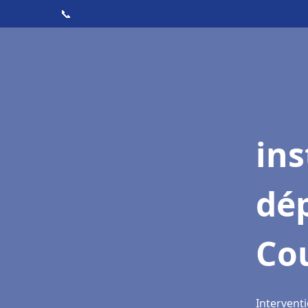
📞
ins
dé
Co
Intervent