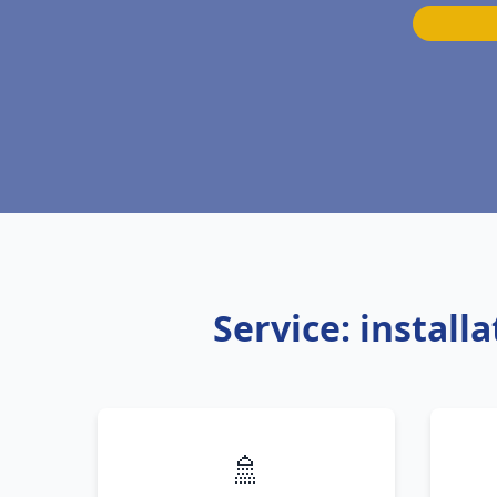
Service: instal
🚿