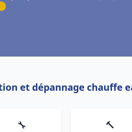
lation et dépannage chauffe
🔧
🔨