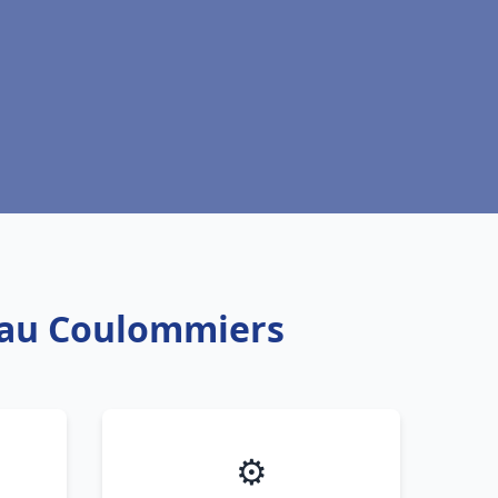
 eau Coulommiers
⚙️