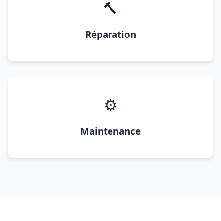
🔨
Réparation
⚙️
Maintenance