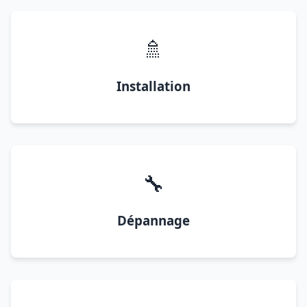
🚿
Installation
🔧
Dépannage