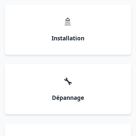
🚿
Installation
🔧
Dépannage