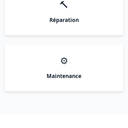
🔨
Réparation
⚙️
Maintenance