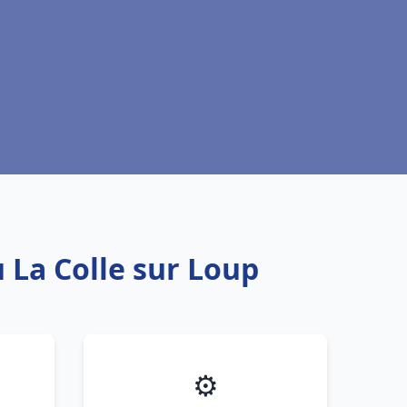
 La Colle sur Loup
⚙️