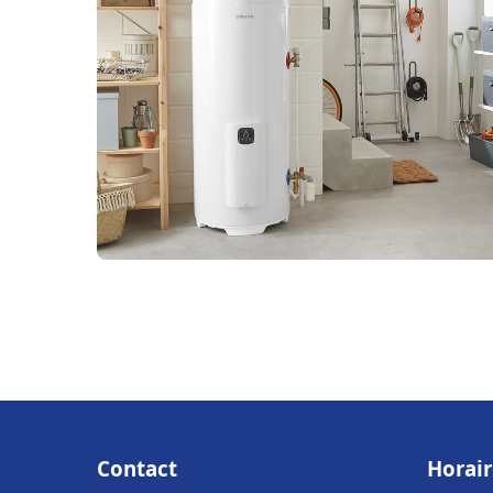
Contact
Horair