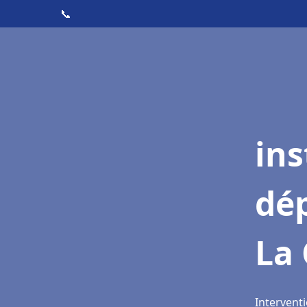
📞
ins
dé
La 
Interventi