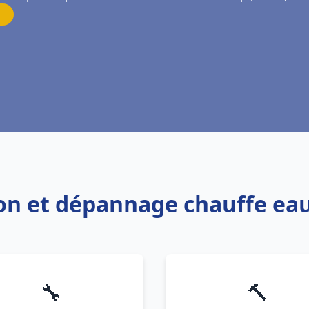
tion et dépannage chauffe eau
🔧
🔨