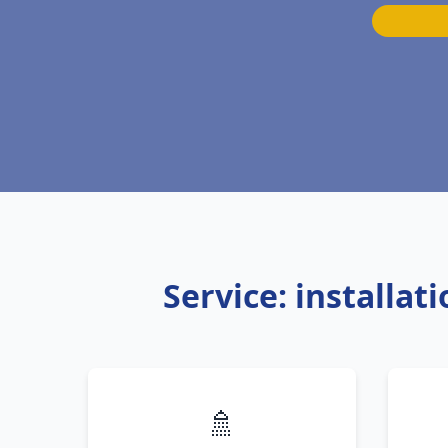
Service: installa
🚿