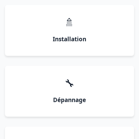
🚿
Installation
🔧
Dépannage