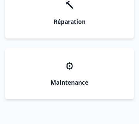
🔨
Réparation
⚙️
Maintenance