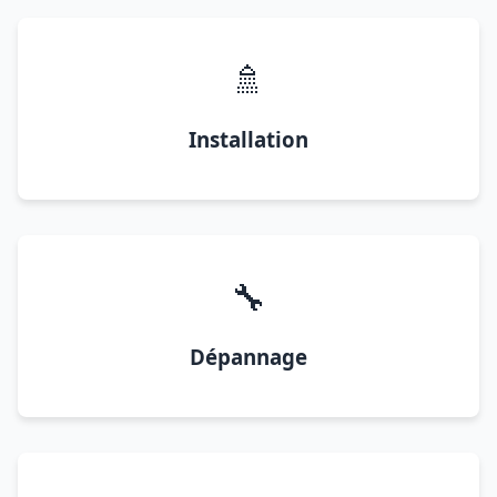
🚿
Installation
🔧
Dépannage