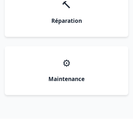
🔨
Réparation
⚙️
Maintenance