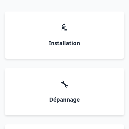
🚿
Installation
🔧
Dépannage