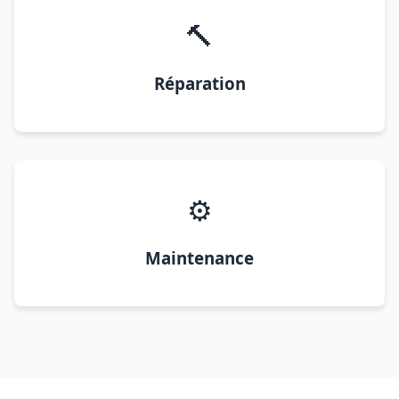
🔨
Réparation
⚙️
Maintenance