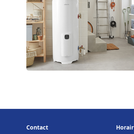
Contact
Horair