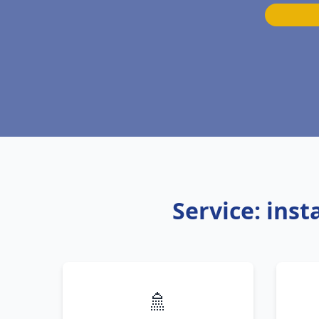
Service: ins
🚿