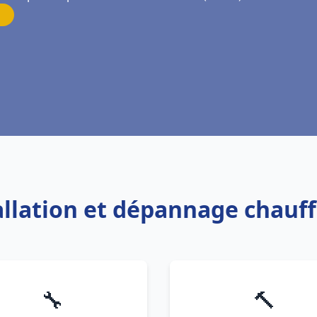
tallation et dépannage chauf
🔧
🔨