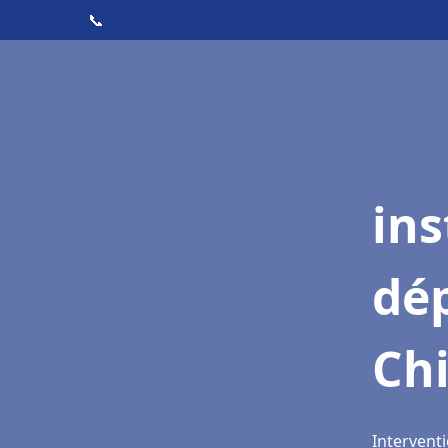
📞
ins
dé
Ch
Interventi