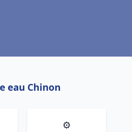
fe eau Chinon
⚙️