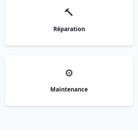
🔨
Réparation
⚙️
Maintenance