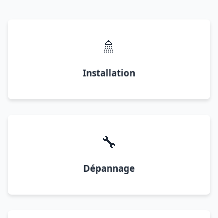
🚿
Installation
🔧
Dépannage