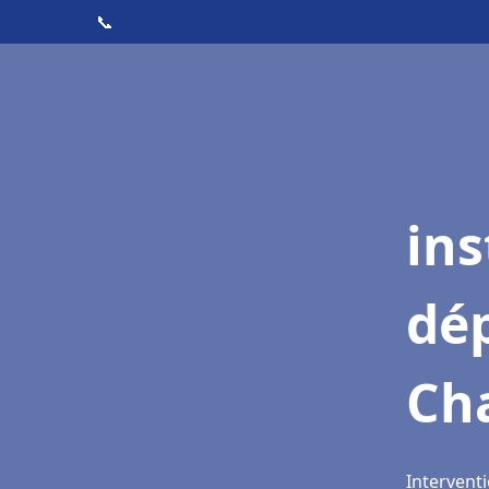
📞
ins
dé
Cha
Interventi