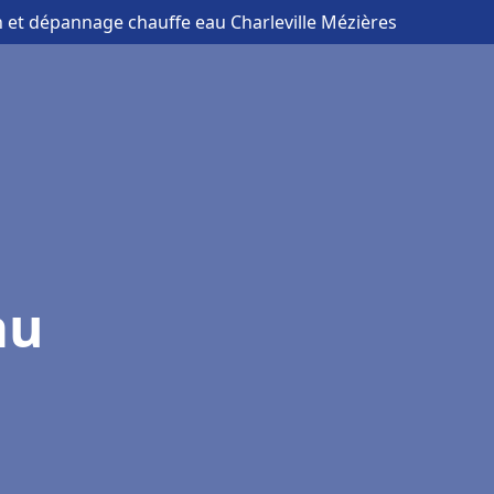
on et dépannage chauffe eau Charleville Mézières
au