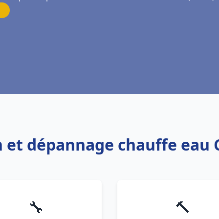
on et dépannage chauffe eau 
🔧
🔨