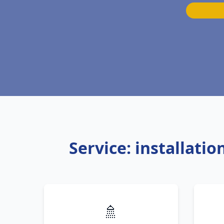
Service: installati
🚿