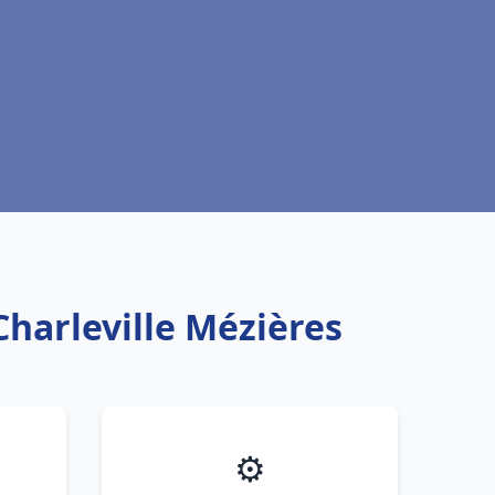
Charleville Mézières
⚙️