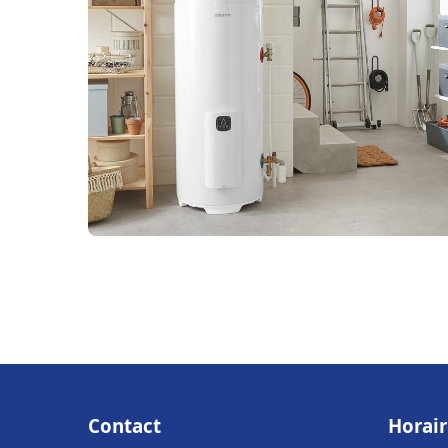
Contact
Horair