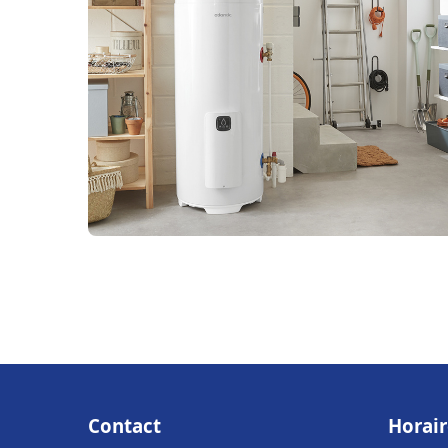
Contact
Horair