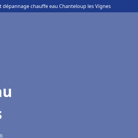
 et dépannage chauffe eau Chanteloup les Vignes
au
s
0)