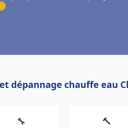
n et dépannage chauffe eau 
🔧
🔨