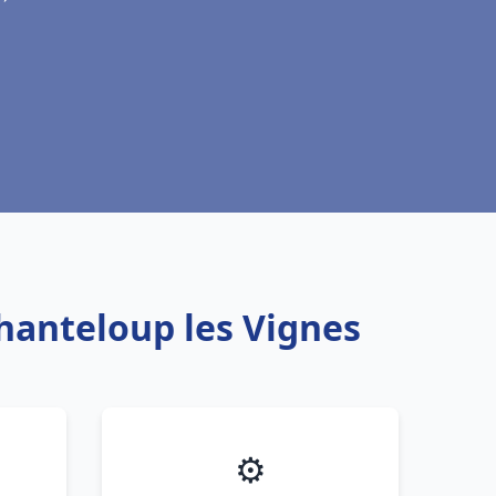
Chanteloup les Vignes
⚙️