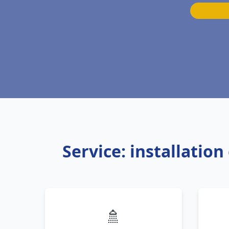
Service: installatio
🚿