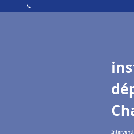
📞
ins
dé
Cha
Interventi