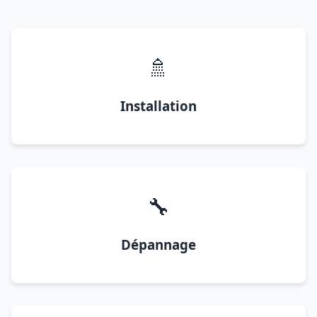
🚿
Installation
🔧
Dépannage