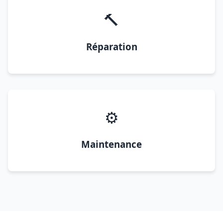
🔨
Réparation
⚙️
Maintenance