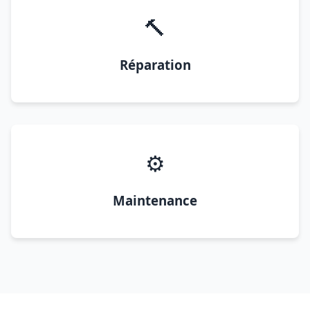
🔨
Réparation
⚙️
Maintenance