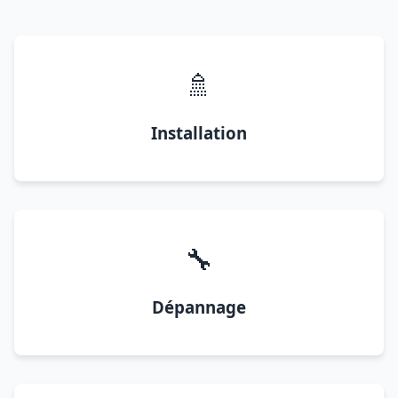
🚿
Installation
🔧
Dépannage