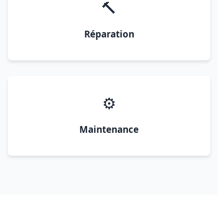
🔨
Réparation
⚙️
Maintenance