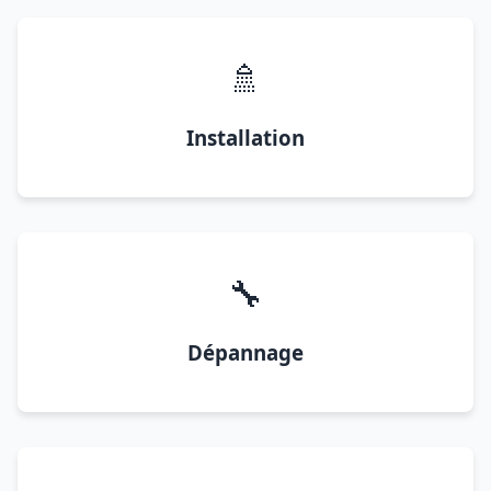
🚿
Installation
🔧
Dépannage