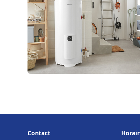
Contact
Horair