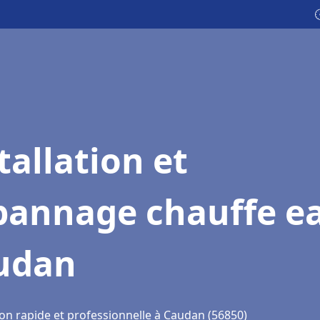

tallation et
pannage chauffe e
udan
ion rapide et professionnelle à Caudan (56850)