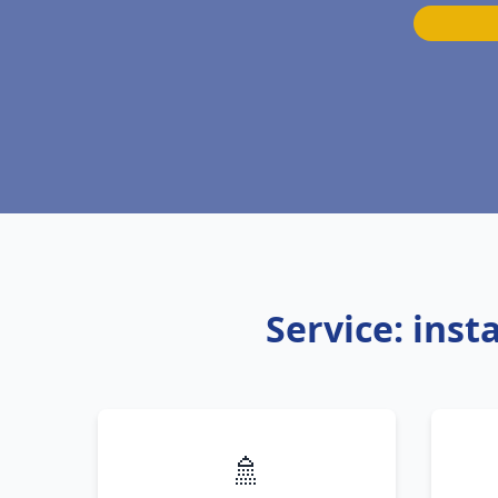
Service: ins
🚿