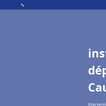
📞
ins
dé
Ca
Intervent