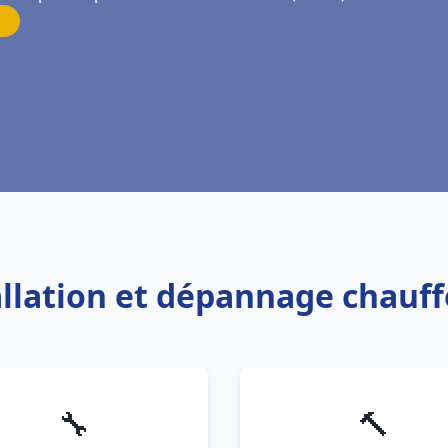
tallation et dépannage chauf
🔧
🔨