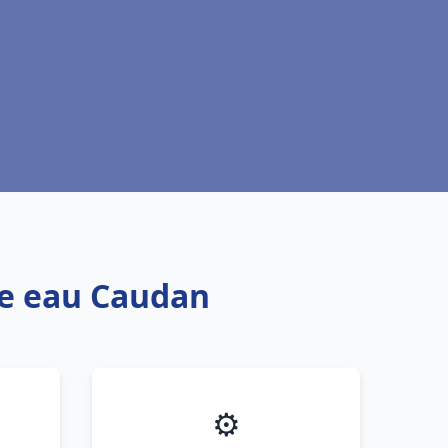
fe eau Caudan
⚙️