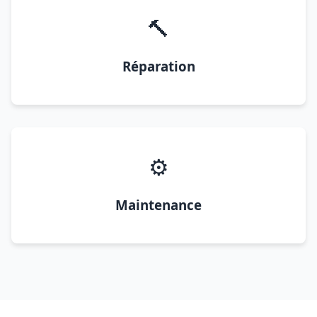
🔨
Réparation
⚙️
Maintenance