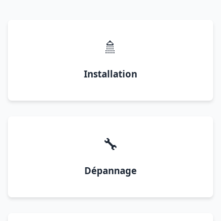
🚿
Installation
🔧
Dépannage