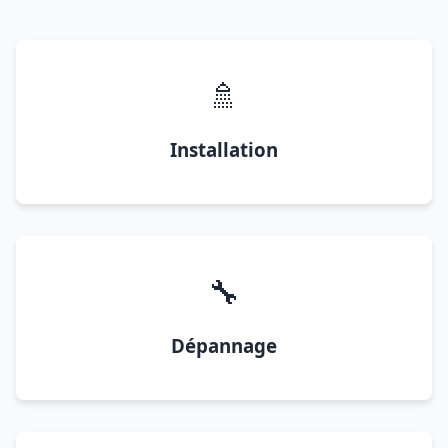
🚿
Installation
🔧
Dépannage