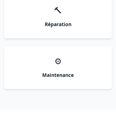
🔨
Réparation
⚙️
Maintenance