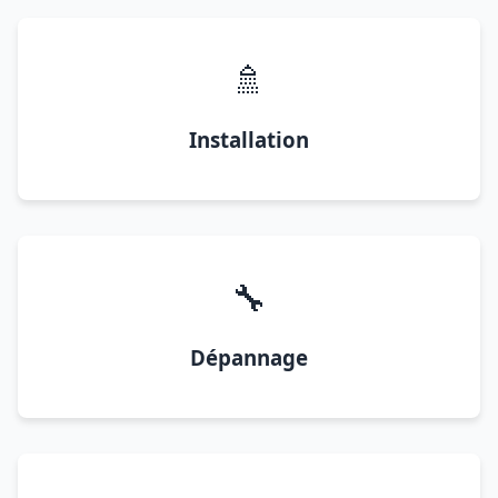
🚿
Installation
🔧
Dépannage