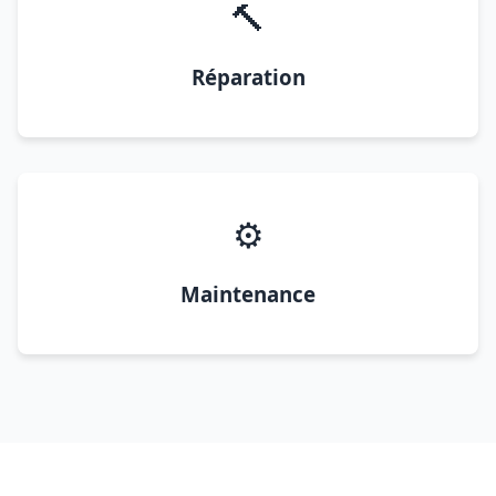
🔨
Réparation
⚙️
Maintenance