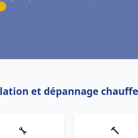
allation et dépannage chauff
🔧
🔨