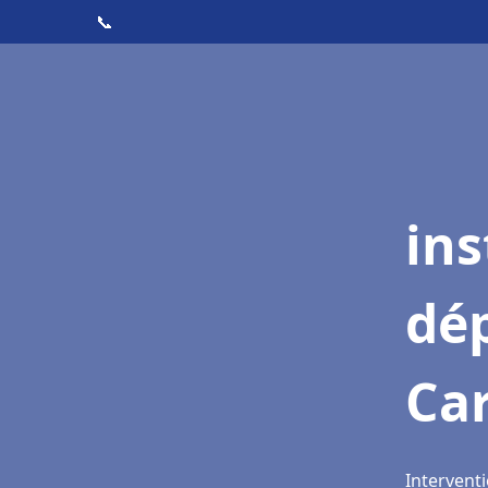
📞
ins
dé
Ca
Intervent