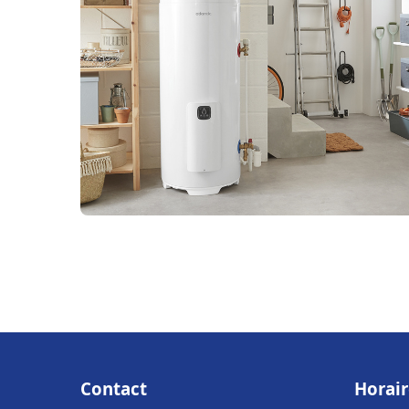
Contact
Horair