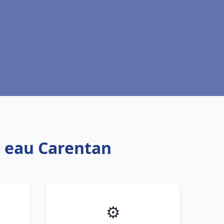
e eau Carentan
⚙️