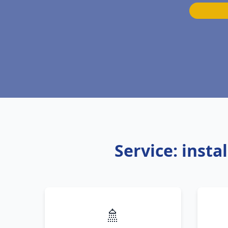
Service: inst
🚿