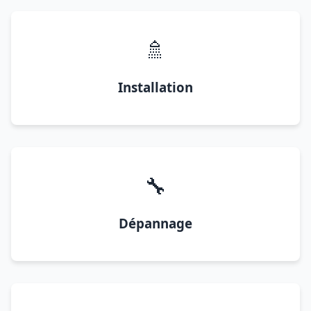
🚿
Installation
🔧
Dépannage