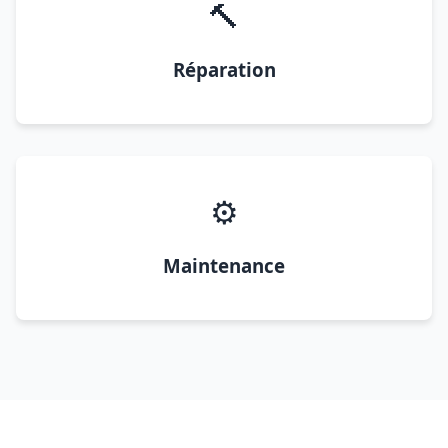
🔨
Réparation
⚙️
Maintenance