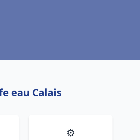
fe eau Calais
⚙️