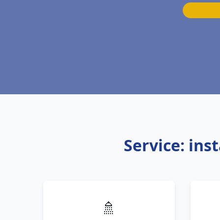
Service: ins
🚿