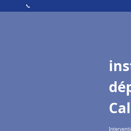
📞
ins
dé
Cal
Interventi