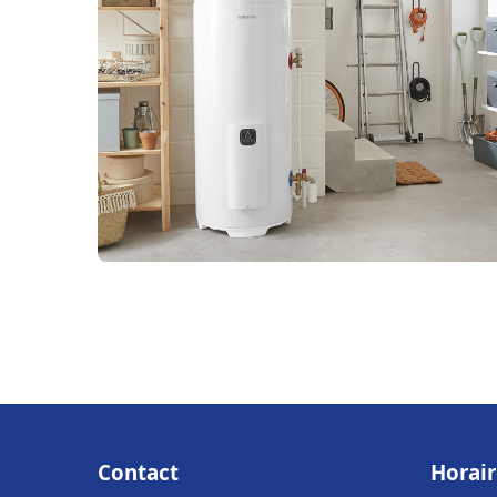
Contact
Horair