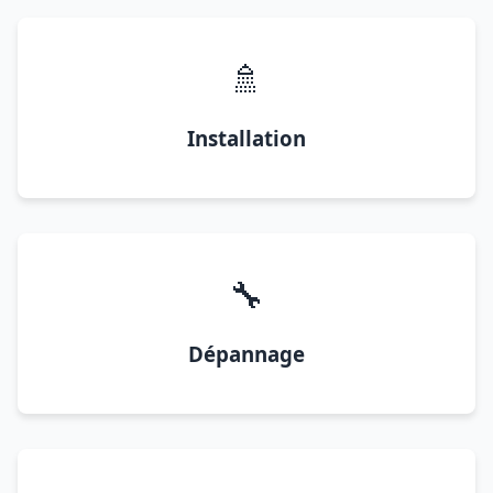
🚿
Installation
🔧
Dépannage