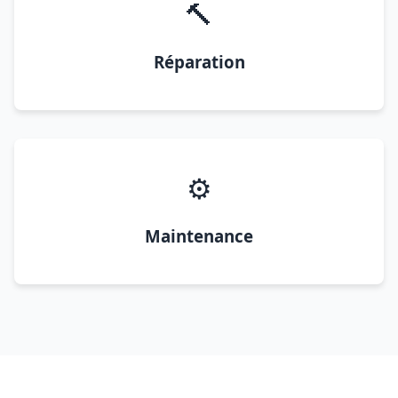
🔨
Réparation
⚙️
Maintenance