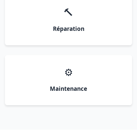
🔨
Réparation
⚙️
Maintenance