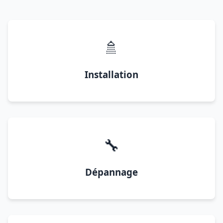
🚿
Installation
🔧
Dépannage