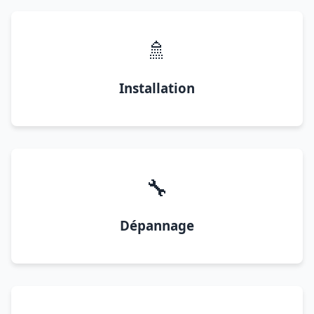
🚿
Installation
🔧
Dépannage