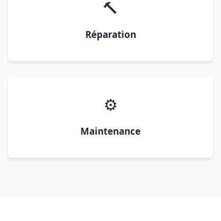
🔨
Réparation
⚙️
Maintenance