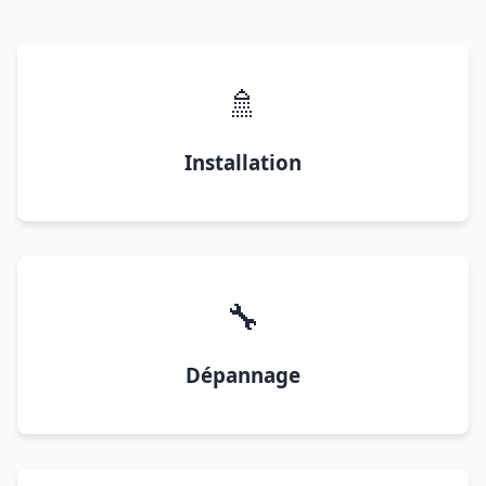
🚿
Installation
🔧
Dépannage