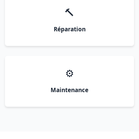
🔨
Réparation
⚙️
Maintenance