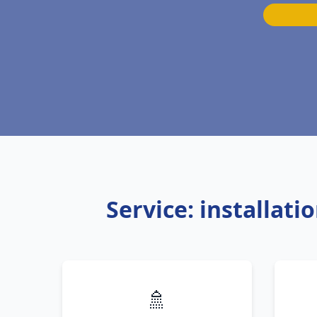
Service: installat
🚿