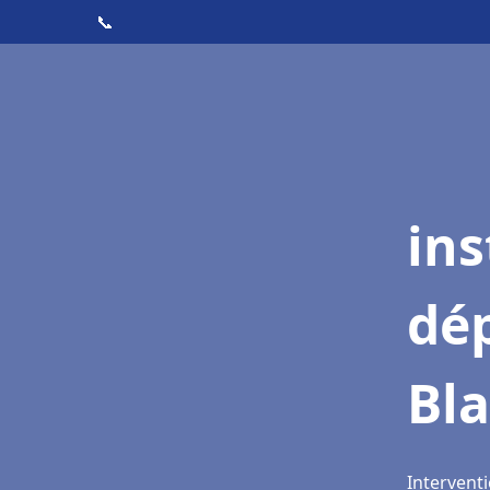
📞
ins
dé
Bla
Interventi