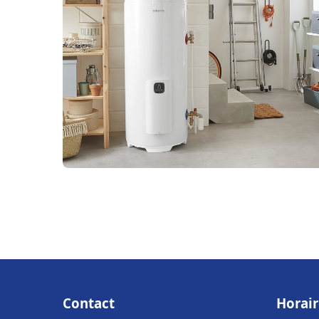
Contact
Horair