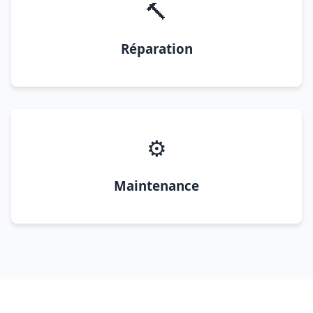
🔨
Réparation
⚙️
Maintenance