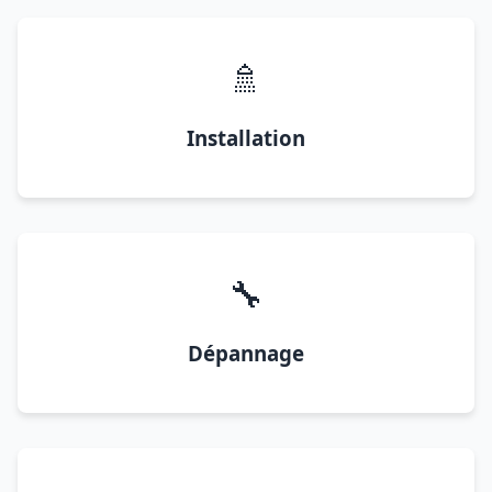
🚿
Installation
🔧
Dépannage