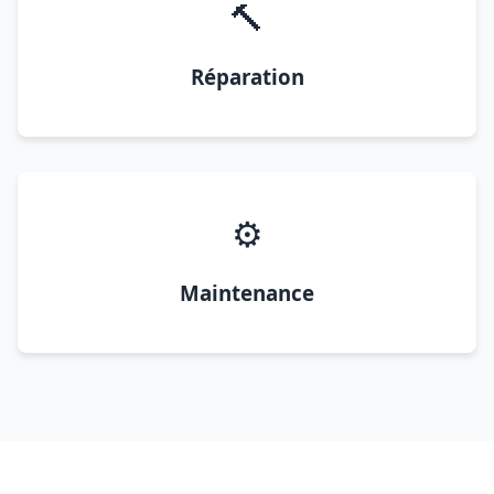
🔨
Réparation
⚙️
Maintenance