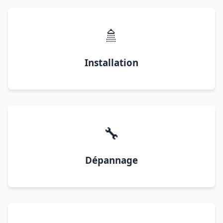
🚿
Installation
🔧
Dépannage