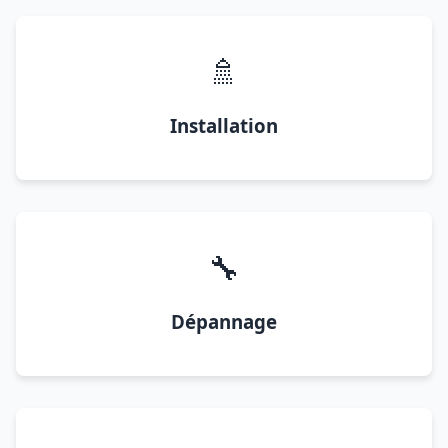
🚿
Installation
🔧
Dépannage