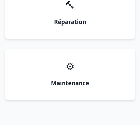
🔨
Réparation
⚙️
Maintenance