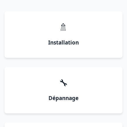
🚿
Installation
🔧
Dépannage