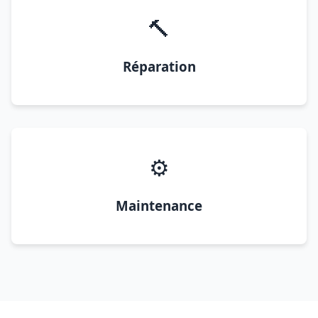
🔨
Réparation
⚙️
Maintenance