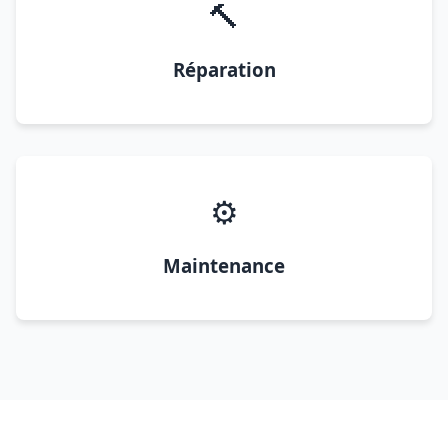
🔨
Réparation
⚙️
Maintenance