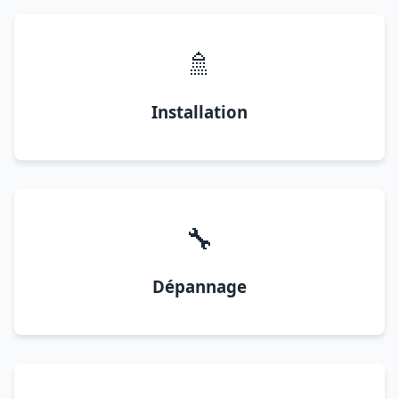
🚿
Installation
🔧
Dépannage