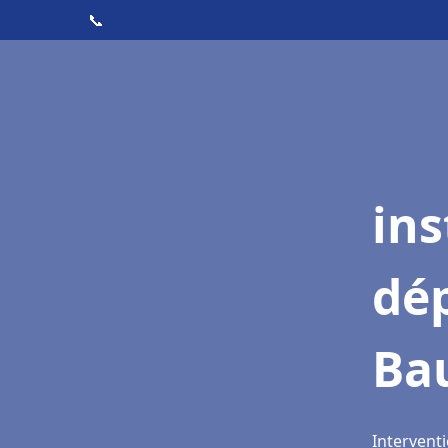
📞
ins
dé
Ba
Interventi