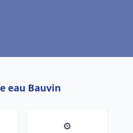
fe eau Bauvin
⚙️