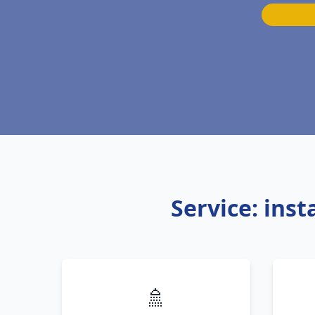
Service: ins
🚿